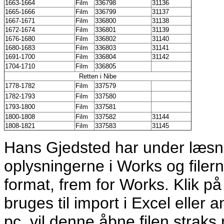
1663-1664
Film
336798
31136
1665-1666
Film
336799
31137
1667-1671
Film
336800
31138
1672-1674
Film
336801
31139
1676-1680
Film
336802
31140
1680-1683
Film
336803
31141
1691-1700
Film
336804
31142
1704-1710
Film
336805
Retten i Nibe
1778-1782
Film
337579
1782-1793
Film
337580
1793-1800
Film
337581
1800-1808
Film
337582
31144
1808-1821
Film
337583
31145
Hans Gjedsted har under læsni
oplysningerne i Works og filer
format, frem for Works. Klik på
bruges til import i Excel eller
pc, vil denne åbne filen straks 