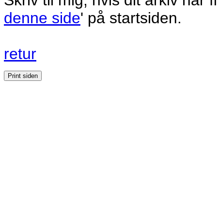
Skriv til mig, hvis dit arkiv har
denne side
' på startsiden.
retur