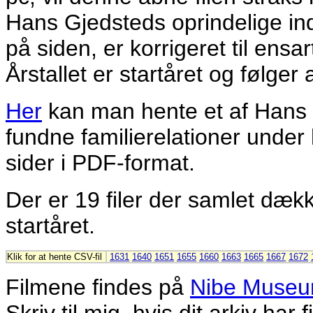
Hans Gjedsteds oprindelige in
på siden, er korrigeret til ens
Årstallet er startåret og følger
Her
kan man hente et af Hans 
fundne familierelationer under
sider i PDF-format.
Der er 19 filer der samlet dække
startåret.
Klik for at hente CSV-fil
1631
1640
1651
1655
1660
1663
1665
1667
1672
Filmene findes på
Nibe Museum