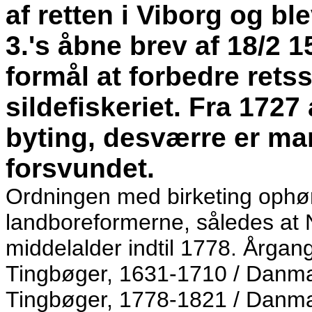
af retten i Viborg og bl
3.'s åbne brev af 18/2 
formål at forbedre ret
sildefiskeriet. Fra 1727
byting, desværre er man
forsvundet.
Ordningen med birketing ophør
landboreformerne, således at Ni
middelalder indtil 1778. Årga
Tingbøger, 1631-1710 / Danmark
Tingbøger, 1778-1821 / Danmar